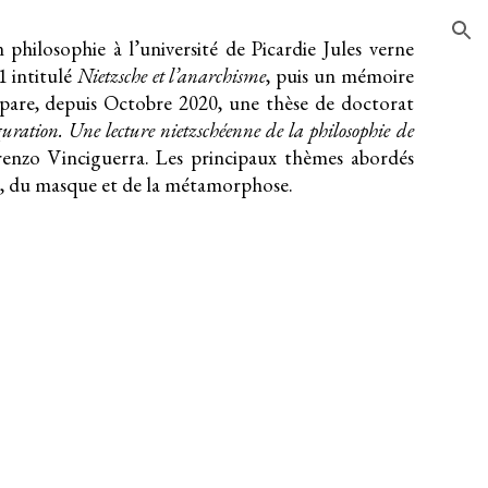
ion
 philosophie à l’université de Picardie Jules verne
 intitulé
Nietzsche et l’anarchisme
, puis un mémoire
répare, depuis Octobre 2020, une thèse de doctorat
uration. Une lecture nietzschéenne de la philosophie de
orenzo Vinciguerra. Les principaux thèmes abordés
ion, du masque et de la métamorphose.