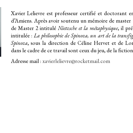
ip to main content
Skip to navigat
Xavier Lelievre est professeur certifié et doctorant en
d’Amiens. Après avoir soutenu un mémoire de master 1
de Master 2 intitulé
Nietzsche et la métaphysique
, il p
intitulée :
La philosophie de Spinoza, un art de la transfig
Spinoza
, sous la direction de Céline Hervet et de L
dans le cadre de ce travail sont ceux du jeu, de la fict
Adresse mail :
xavierlelievre@rocketmail.com